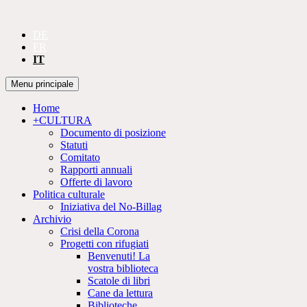
DE
FR
IT
Cerca
Vai
Menu principale
al
CULTURA
contenuto
Home
+CULTURA
Documento di posizione
Statuti
Comitato
Rapporti annuali
Offerte di lavoro
Politica culturale
Iniziativa del No-Billag
Archivio
Crisi della Corona
Progetti con rifugiati
Benvenuti! La
vostra biblioteca
Scatole di libri
Cane da lettura
Biblioteche