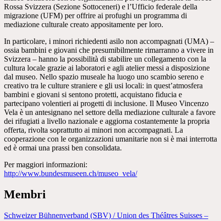
Rossa Svizzera (Sezione Sottoceneri) e l’Ufficio federale della
migrazione (UFM) per offrire ai profughi un programma di
mediazione culturale creato appositamente per loro.
In particolare, i minori richiedenti asilo non accompagnati (UMA) –
ossia bambini e giovani che presumibilmente rimarranno a vivere in
Svizzera – hanno la possibilità di stabilire un collegamento con la
cultura locale grazie ai laboratori e agli atelier messi a disposizione
dal museo. Nello spazio museale ha luogo uno scambio sereno e
creativo tra le culture straniere e gli usi locali: in quest’atmosfera
bambini e giovani si sentono protetti, acquistano fiducia e
partecipano volentieri ai progetti di inclusione. Il Museo Vincenzo
Vela è un antesignano nel settore della mediazione culturale a favore
dei rifugiati a livello nazionale e aggiorna costantemente la propria
offerta, rivolta soprattutto ai minori non accompagnati. La
cooperazione con le organizzazioni umanitarie non si è mai interrotta
ed è ormai una prassi ben consolidata.
Per maggiori informazioni:
http://www.bundesmuseen.ch/museo_vela/
Membri
Dachverband für die Interessenverbände
der Schweizer Kulturinstitutionen
Schweizer Bühnenverband (SBV) / Union des Théâtres Suisses –