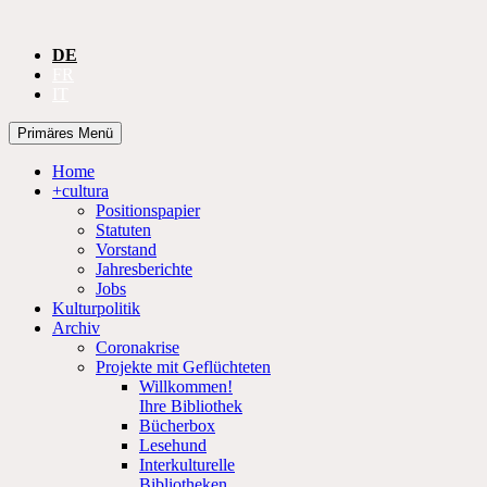
DE
FR
IT
Suchen
Zum
Primäres Menü
Inhalt
CULTURA
springen
Home
+cultura
Positionspapier
Statuten
Vorstand
Jahresberichte
Jobs
Kulturpolitik
Archiv
Coronakrise
Projekte mit Geflüchteten
Willkommen!
Ihre Bibliothek
Bücherbox
Lesehund
Interkulturelle
Bibliotheken