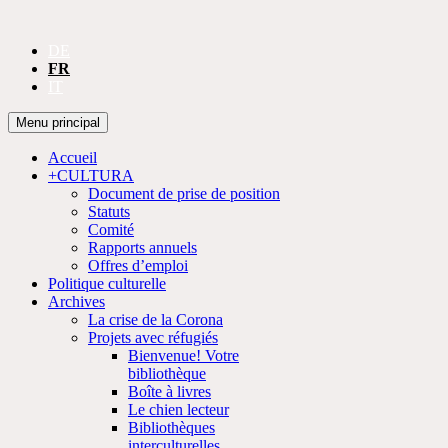
DE
FR
IT
Recherche
Aller
Menu principal
au
CULTURA
contenu
Accueil
+CULTURA
Document de prise de position
Statuts
Comité
Rapports annuels
Offres d’emploi
Politique culturelle
Archives
La crise de la Corona
Projets avec réfugiés
Bienvenue! Votre
bibliothèque
Boîte à livres
Le chien lecteur
Bibliothèques
interculturelles