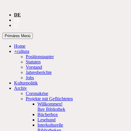
DE
FR
IT
Suchen
Zum
Primäres Menü
Inhalt
CULTURA
springen
Home
+cultura
Positionspapier
Statuten
Vorstand
Jahresberichte
Jobs
Kulturpolitik
Archiv
Coronakrise
Projekte mit Geflüchteten
Willkommen!
Ihre Bibliothek
Bücherbox
Lesehund
Interkulturelle
Bibliotheken